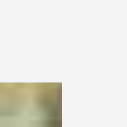
A Escola Profissional Agrícola Quinta da
Lageosa está na Rede Nacional de Centros
Federados.